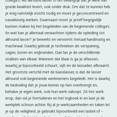
collega's. Als allround lasser is het belangrijk dat je werk van
goede kwaliteit levert, ook onder druk. Om dat te kunnen heb
je enig ruimtelijk inzicht nodig en moet je geconcentreerd en
nauwkeurig werken. Daarnaast moet je jezelf begrijpelijk
kunnen maken bij het begeleiden van de beginnende collega’s.
En wat kan je allemaal verwachten tijdens de opleiding tot
allround lasser? Je bewerkt en vervormt metaal handmatig en
machinaal. Daarbij gebruik je technieken als verspaning,
zagen, boren en snijbranden. Dan las je de verschillende
stukken aan elkaar. Wanneer dat klaar is ga je aflassen,
waarbij je bijvoorbeeld schuurt, vijlt en de lasnaden afbraamt.
Het grootste verschil met de basislasser, is dat de lasser
allround ook beginnende werknemers begeleidt. Het is daarbij
de bedoeling dat je jouw kennis op hen overbrengt en,
behalve je eigen werk, ook hun werk naloopt. Zit het werk
erop, dan vul je formulieren en het logboek in en laat je de
werkplek schoon achter. Bij al je werkzaamheden en taken let
je op de veiligheid. Je gebruikt bijvoorbeeld een lasbril of –