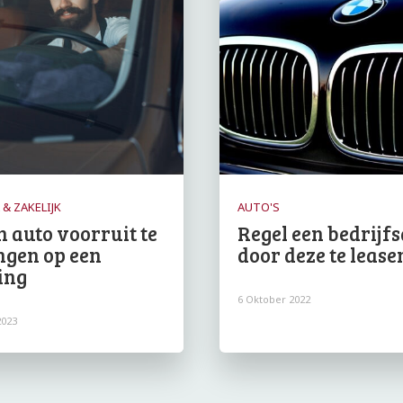
 & ZAKELIJK
AUTO'S
n auto voorruit te
Regel een bedrijf
gen op een
door deze te lease
ing
6 Oktober 2022
2023