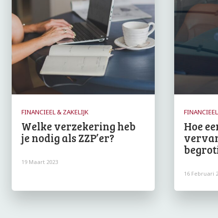
FINANCIEEL & ZAKELIJK
FINANCIEEL
Welke verzekering heb
Hoe ee
je nodig als ZZP’er?
vervan
begrot
19 Maart 2023
16 Februari 